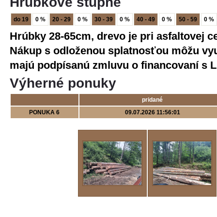
Hrúbkové stupne
do 19
0 %
20 - 29
0 %
30 - 39
0 %
40 - 49
0 %
50 - 59
0 %
Hrúbky 28-65cm, drevo je pri asfaltovej 
Nákup s odloženou splatnosťou môžu využ
majú podpísanú zmluvu o financovaní s LI
Výherné ponuky
pridané
PONUKA 6
09.07.2026 11:56:01