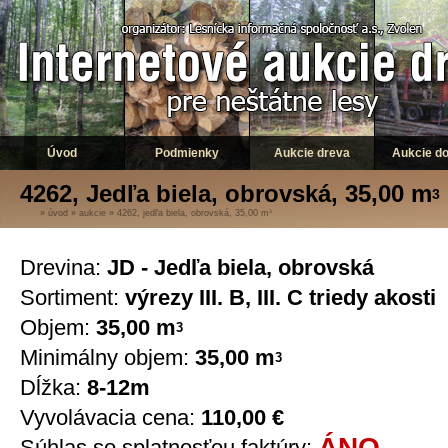
Úvod
Podmienky
Aukcie dreva
Aukcie d
4262, Jedľa biela, obrovská, 35,00 m
3
»
úvod
»
aukcie
»
4262, jedľa biela, obrovská, 35,00 m
3
Drevina:
JD - Jedľa biela, obrovská
Sortiment:
výrezy III. B, III. C triedy akosti
Objem:
35,00 m
3
Minimálny objem:
35,00 m
3
Dĺžka:
8-12m
Vyvolávacia cena:
110,00 €
ÁNO
Súhlas so splatnosťou faktúry: