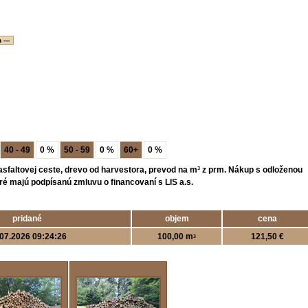
 ---
40 - 49
0 %
50 - 59
0 %
60+
0 %
asfaltovej ceste, drevo od harvestora, prevod na m³ z prm. Nákup s odloženou
ré majú podpísanú zmluvu o financovaní s LIS a.s.
pridané
objem
cena
07.2026 09:24:26
100,00 m
121,50 €
3