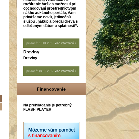
rozšírenie Vašich možností pri
obchodovaní prostredníctvom
nášho aukčného portálu, Vám
prinášame novú, jedinečnú
službu „nákup a predaj dreva s
odloženým dátumu splatnosti“.
...
pridané:
18.01.2013
viac informácií »
Dreviny
Dreviny
pridané:
04.12.2012
viac informácií »
Financovanie
Na prehliadanie je potrebný
FLASH PLAYER