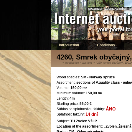
Introduction
Conditions
4260, Smrek obyčajný,
»
introduction
»
auctions
»
4260, smrek obyčajný, 150,
Wood species:
SM - Norway spruce
Assortment:
sections of V.quality class - pul
Volume:
150,00 m
3
Minimum volume:
150,00 m
3
Length:
4m
Starting price:
55,00 €
ÁNO
Súhlas so splatnosťou faktúry:
14 dní
Splatnosť faktúry:
Subject:
TU Zvolen VšLP
Location of the assortment:
, Zvolen, Železná
Parity:
OM - Odvozné miesto