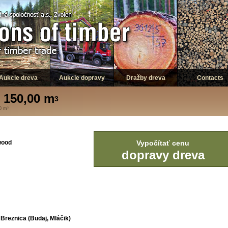
Aukcie dreva
Aukcie dopravy
Dražby dreva
Contacts
 150,00 m
3
00 m
3
pwood
Vypočítať cenu
dopravy dreva
 Breznica (Budaj, Mláčik)