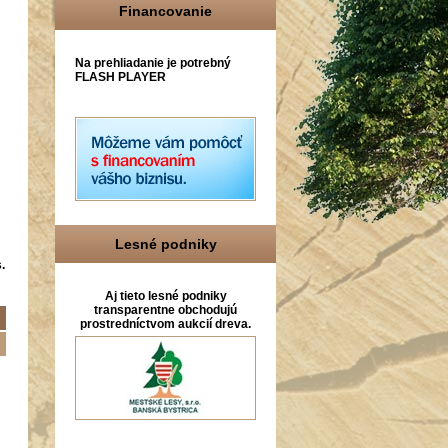
Financovanie
Na prehliadanie je potrebný
FLASH PLAYER
Lesné podniky
.
Aj tieto lesné podniky
transparentne obchodujú
prostredníctvom aukcií dreva.