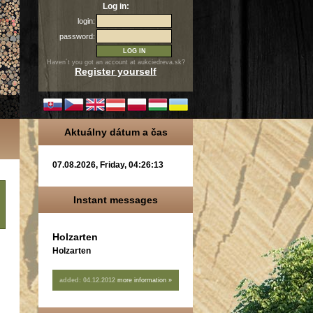
Log in:
login:
password:
Haven´t you got an account at aukciedreva.sk?
Register yourself
Aktuálny dátum a čas
07.08.2026, Friday, 04:26:13
Instant messages
Holzarten
Holzarten
added:
04.12.2012
more information »