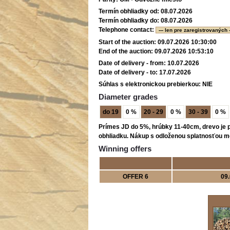
Termín obhliadky od:
08.07.2026
Termín obhliadky do:
08.07.2026
Telephone contact:
--- len pre zaregistrovaných -
Start of the auction:
09.07.2026 10:30:00
End of the auction:
09.07.2026 10:53:10
Date of delivery - from:
10.07.2026
Date of delivery - to:
17.07.2026
Súhlas s elektronickou prebierkou:
NIE
Diameter grades
do 19
0 %
20 - 29
0 %
30 - 39
0 %
Prímes JD do 5%, hrúbky 11-40cm, drevo je p
obhliadku. Nákup s odloženou splatnosťou môž
Winning offers
OFFER 6
09.