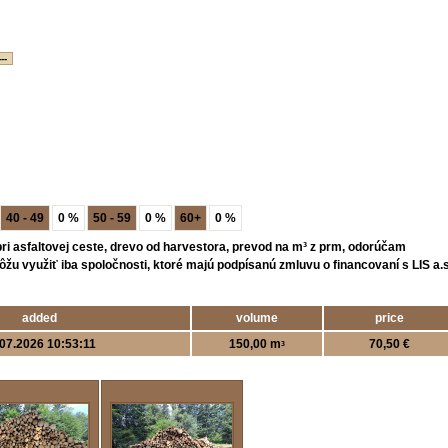
--
40 - 49
0 %
50 - 59
0 %
60+
0 %
ri asfaltovej ceste, drevo od harvestora, prevod na m³ z prm, odorúčam
u využiť iba spoločnosti, ktoré majú podpísanú zmluvu o financovaní s LIS a.s
added
volume
price
07.2026 10:53:11
150,00 m
70,50 €
3