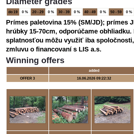
Diameter grades
do 19
0 %
20 - 29
0 %
30 - 39
0 %
40 - 49
0 %
50 - 59
0 %
Prímes paletovina 15% (SM/JD); prímes
hrúbky 15-70cm, odporúčame obhliadku.
splatnosťou môžu využiť iba spoločnosti
zmluvu o financovaní s LIS a.s.
Winning offers
added
OFFER 3
16.06.2026 09:22:32