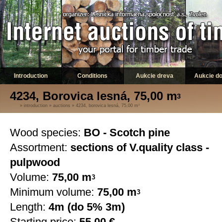
Introduction
Conditions
Aukcie dreva
Aukcie d
4234, Borovica lesná, 75,00 m
3
»
introduction
»
auctions
»
4234, borovica lesná, 75,00 m
3
Wood species:
BO - Scotch pine
Assortment:
sections of V.quality class -
pulpwood
Volume:
75,00 m
3
Minimum volume:
75,00 m
3
Length:
4m (do 5% 3m)
Starting price:
55,00 €