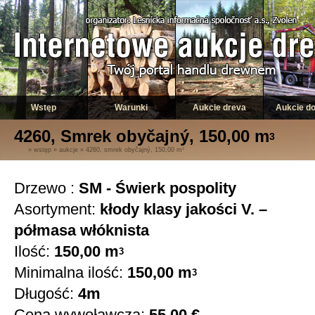
Wstęp
Warunki
Aukcie dreva
Aukcie d
4260, Smrek obyčajný, 150,00 m
3
»
wstęp
»
aukcje
»
4260, smrek obyčajný, 150,00 m
3
Drzewo :
SM - Świerk pospolity
Asortyment:
kłody klasy jakości V. –
półmasa włóknista
Ilość:
150,00 m
3
Minimalna ilość:
150,00 m
3
Długość:
4m
Cena wywoławcza:
55,00 €