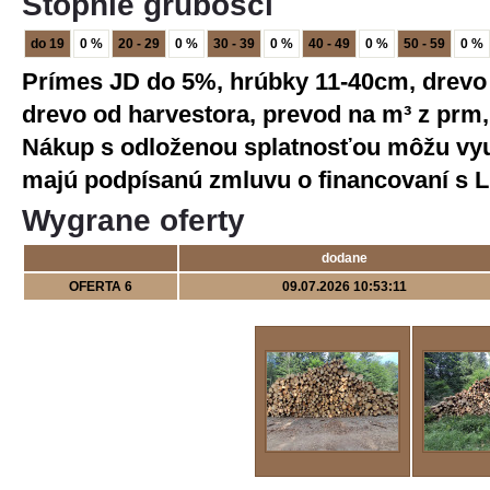
Stopnie grubości
do 19
0 %
20 - 29
0 %
30 - 39
0 %
40 - 49
0 %
50 - 59
0 %
Prímes JD do 5%, hrúbky 11-40cm, drevo je
drevo od harvestora, prevod na m³ z prm
Nákup s odloženou splatnosťou môžu využ
majú podpísanú zmluvu o financovaní s LI
Wygrane oferty
dodane
OFERTA 6
09.07.2026 10:53:11