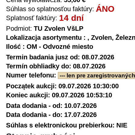
ÁNO
Súhlas so splatnosťou faktúry:
14 dní
Splatnosť faktúry:
Podmiot:
TU Zvolen VšLP
Lokalizacja asortymentu :
, Zvolen, Želez
Ilość :
OM - Odvozné miesto
Termin badania jusz od:
08.07.2026
Termín obhliadky do:
08.07.2026
Numer telefonu:
--- len pre zaregistrovaných 
Początek aukcji:
09.07.2026 10:30:00
Koniec aukcji:
09.07.2026 10:53:10
Data dodania - od:
10.07.2026
Data dodania - do:
17.07.2026
Súhlas s elektronickou prebierkou:
NIE