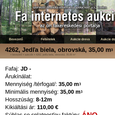
Bevezető
Feltételek
Aukcie dreva
Aukcie d
4262, Jedľa biela, obrovská, 35,00 m
3
»
bevezető
»
aukciók
»
4262, jedľa biela, obrovská, 35,00 m
3
Fafaj:
JD -
Árukínálat:
Mennyiség /térfogat/:
35,00 m
3
Minimális mennyiség:
35,00 m
3
Hosszúság:
8-12m
Kikiáltási ár:
110,00 €
ÁNO
Súhlas so splatnosťou faktúry: