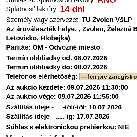
14 dní
Splatnosť faktúry:
Személy vagy szervezet:
TU Zvolen VšLP
Az áruválaszték helye:
, Zvolen, Železná 
Letovisko, Hlobejka)
Paritás:
OM - Odvozné miesto
Termín obhliadky od:
08.07.2026
Termín obhliadky do:
08.07.2026
Telefonos elérhetőség:
--- len pre zaregistr
Az aukció kezdete:
09.07.2026 11:30:00
Az aukció vége:
09.07.2026 11:56:00
Szállítás ideje - ....-tól/-től:
10.07.2026
Szállítás ideje - .....-ig:
17.07.2026
Súhlas s elektronickou prebierkou:
NIE