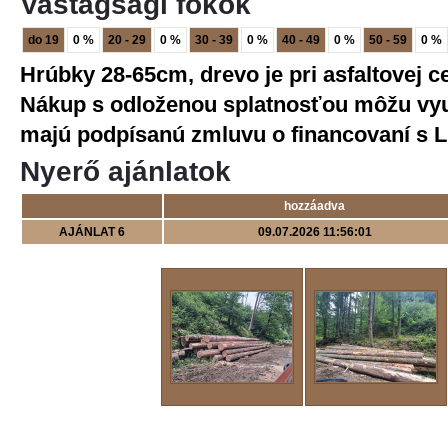
Vastagsági fokok
do 19
0 %
20 - 29
0 %
30 - 39
0 %
40 - 49
0 %
50 - 59
0 %
Hrúbky 28-65cm, drevo je pri asfaltovej 
Nákup s odloženou splatnosťou môžu využ
majú podpísanú zmluvu o financovaní s LI
Nyerő ajánlatok
hozzáadva
AJÁNLAT 6
09.07.2026 11:56:01