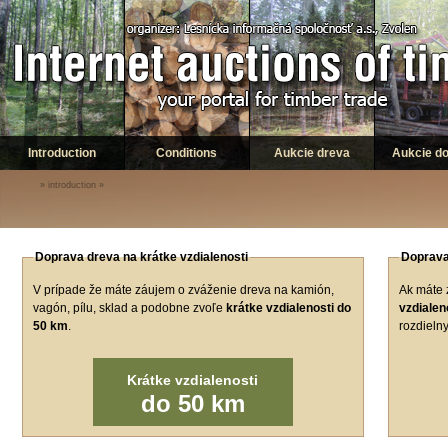
Introduction
Conditions
Aukcie dreva
Aukcie d
»
introduction
»
Doprava dreva na krátke vzdialenosti
Doprava
V prípade že máte záujem o zváženie dreva na kamión,
Ak máte 
vagón, pílu, sklad a podobne zvoľe
krátke vzdialenosti do
vzdialen
50 km
.
rozdielny
Krátke vzdialenosti
do 50 km