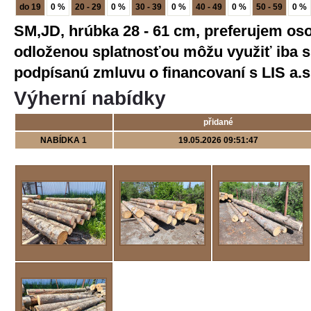
do 19
0 %
20 - 29
0 %
30 - 39
0 %
40 - 49
0 %
50 - 59
0 %
SM,JD, hrúbka 28 - 61 cm, preferujem os
odloženou splatnosťou môžu využiť iba s
podpísanú zmluvu o financovaní s LIS a.s
Výherní nabídky
přidané
NABÍDKA 1
19.05.2026 09:51:47