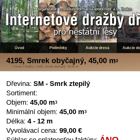
Úvod
Podmínky
Aukcie dreva
Aukcie d
4195, Smrek obyčajný, 45,00 m
3
»
úvod
»
dražby
»
4195, smrek obyčajný, 45,00 m
3
Dřevina:
SM - Smrk ztepilý
Sortiment:
Objem:
45,00 m
3
Minimální objem:
45,00 m
3
Délka:
4 - 12 m
Vyvolávací cena:
99,00 €
ÁNO
Súhlas so splatnosťou faktúry: