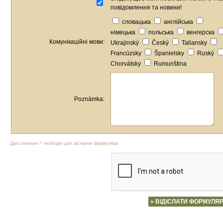
повідомлення та новини!
словацька
англійська
німецька
польська
венгерска
Комунікаційні мови:
Ukrajinský
Český
Taliansky
Francúzsky
Španielsky
Ruský
Chorvátsky
Rumunština
Poznámka:
Дані означені * необхідні для заслання формуляра