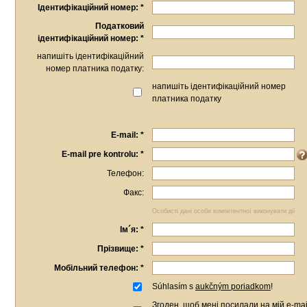
Ідентифікаційний номер: *
Податковий
ідентифікаційний номер: *
напишіть ідентифікаційний
номер платника податку:
напишіть ідентифікаційний номер
платника податку
E-mail: *
E-mail pre kontrolu: *
Телефон:
Факс:
Особисті дані особи компетентної виконувати дії
Ім´я: *
Прізвище: *
Мобільний телефон: *
Súhlasím s
aukčným poriadkom
!
Згоден, щоб мені посилали на мій e-mai