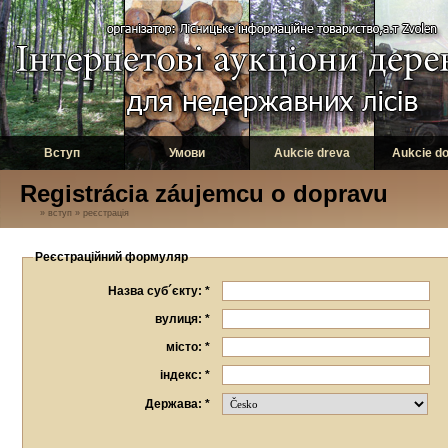
Вступ
Умови
Aukcie dreva
Aukcie d
Registrácia záujemcu o dopravu
»
вступ
»
реєстрація
Реєстраційний формуляр
Назва суб´єкту: *
вулиця: *
місто: *
індекс: *
Держава: *