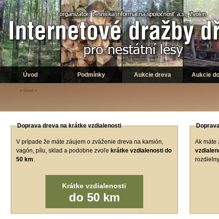
Úvod
Podmínky
Aukcie dreva
Aukcie d
»
úvod
»
Doprava dreva na krátke vzdialenosti
Doprava
V prípade že máte záujem o zváženie dreva na kamión,
Ak máte 
vagón, pílu, sklad a podobne zvoľe
krátke vzdialenosti do
vzdialen
50 km
.
rozdielny
Krátke vzdialenosti
do 50 km